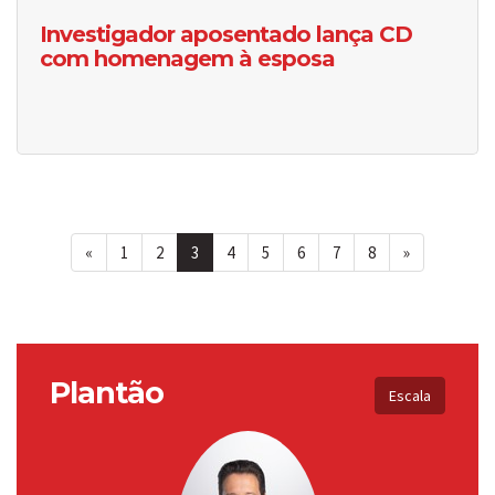
Investigador aposentado lança CD
com homenagem à esposa
«
1
2
3
4
5
6
7
8
»
Plantão
Escala