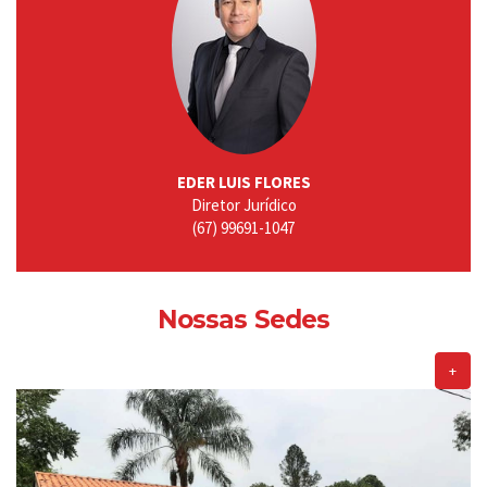
EDER LUIS FLORES
Diretor Jurídico
(67) 99691-1047
Nossas Sedes
+