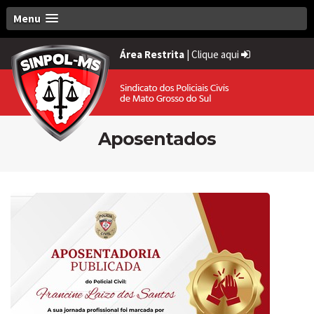
Menu
Área Restrita
|
Clique aqui
Aposentados