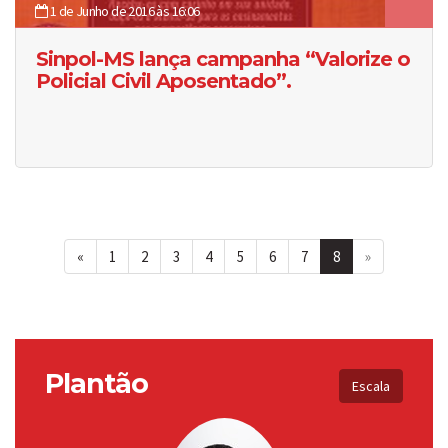
1 de Junho de 2016 às 16:06
Sinpol-MS lança campanha “Valorize o
Policial Civil Aposentado”.
«
1
2
3
4
5
6
7
8
»
Plantão
Escala