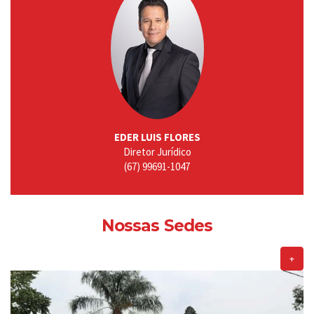
EDER LUIS FLORES
Diretor Jurídico
(67) 99691-1047
Nossas Sedes
+