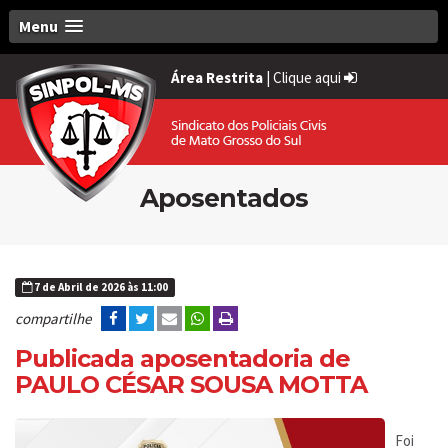
Menu
Área Restrita
|
Clique aqui
Aposentados
7 de Abril de 2026 às 11:00
compartilhe
Publicada aposentadoria de
PAULO CÉSAR SOUSA MOTTA
Foi