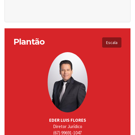
Plantão
Escala
EDER LUIS FLORES
Diretor Jurídico
(67) 99691-1047