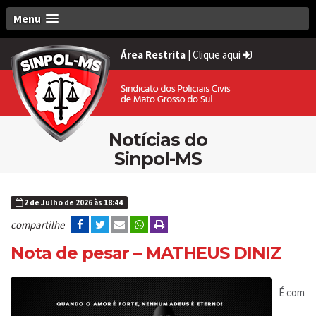
Menu
Área Restrita
|
Clique aqui
Notícias do
Sinpol-MS
2 de Julho de 2026 às 18:44
compartilhe
Nota de pesar – MATHEUS DINIZ
É com