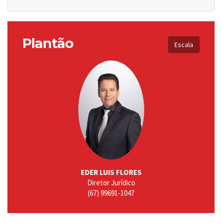
Plantão
Escala
EDER LUIS FLORES
Diretor Jurídico
(67) 99691-1047