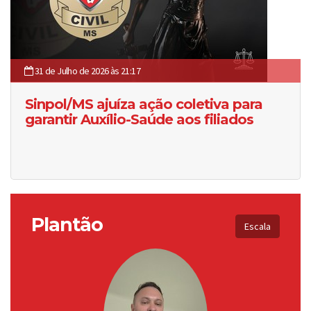
31 de Julho de 2026 às 21:17
Sinpol/MS ajuíza ação coletiva para
garantir Auxílio-Saúde aos filiados
Plantão
Escala