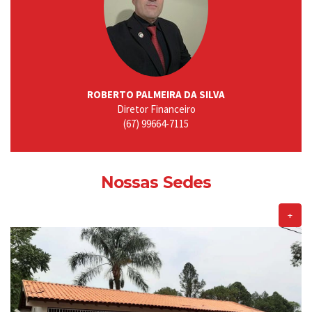
ROBERTO PALMEIRA DA SILVA
Diretor Financeiro
(67) 99664-7115
Nossas Sedes
+