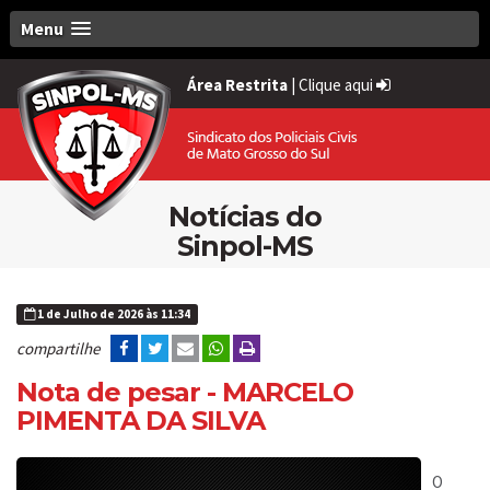
Menu
Área Restrita
|
Clique aqui
Notícias do
Sinpol-MS
1 de Julho de 2026 às 11:34
compartilhe
Nota de pesar - MARCELO
PIMENTA DA SILVA
O