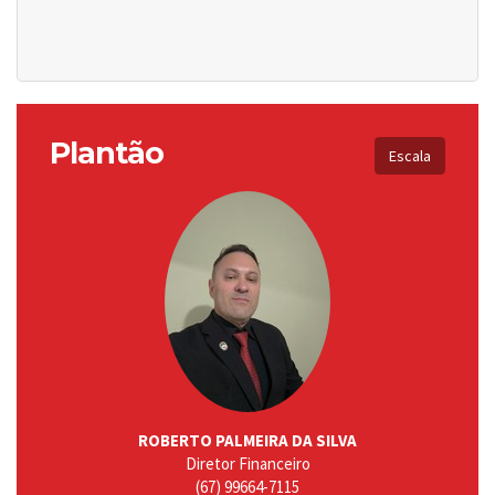
Plantão
Escala
ROBERTO PALMEIRA DA SILVA
Diretor Financeiro
(67) 99664-7115