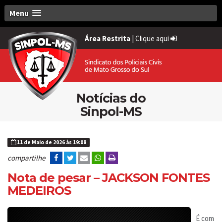
Menu
Área Restrita
|
Clique aqui
Notícias do
Sinpol-MS
11 de Maio de 2026 às 19:08
compartilhe
Nota de pesar – JACKSON FONTES
MEDEIROS
É com