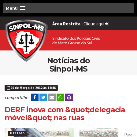
Menu
Área Restrita
|
Clique aqui
Notícias do
Sinpol-MS
20 de Março de 2012 às 14:46
compartilhe
DERF inova com &quot;delegacia
móvel&quot; nas ruas
O Estado
Para