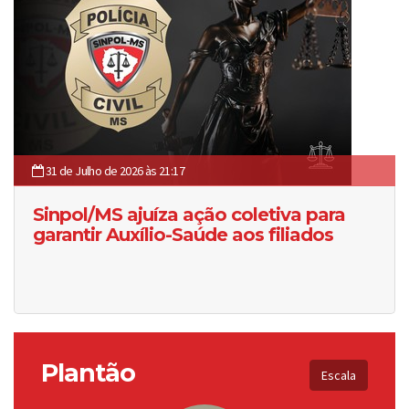
31 de Julho de 2026 às 21:17
Sinpol/MS ajuíza ação coletiva para
garantir Auxílio-Saúde aos filiados
Plantão
Escala