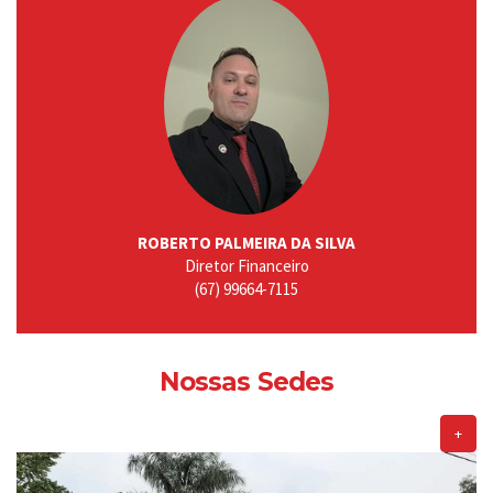
ROBERTO PALMEIRA DA SILVA
Diretor Financeiro
(67) 99664-7115
Nossas Sedes
+