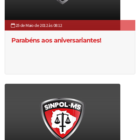
25 de Maio de 2012 às 08:12
Parabéns aos aniversariantes!