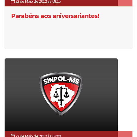
23 de Maio de 2012 às 08:15
Parabéns aos aniversariantes!
23 de Maio de 2012 às 07:00