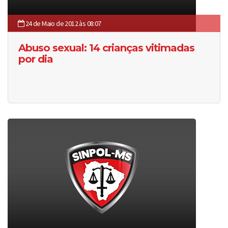
24 de Maio de 2012 às 08:07
Abuso sexual: 14 crianças vitimadas
por dia