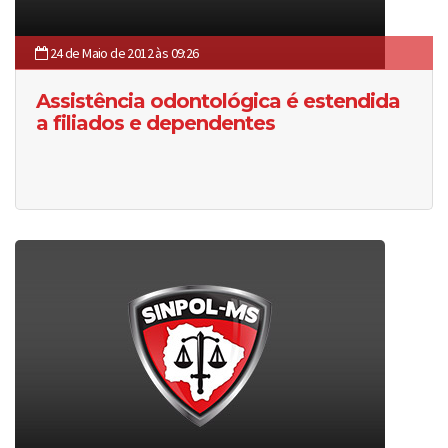
24 de Maio de 2012 às 09:26
Assistência odontológica é estendida
a filiados e dependentes