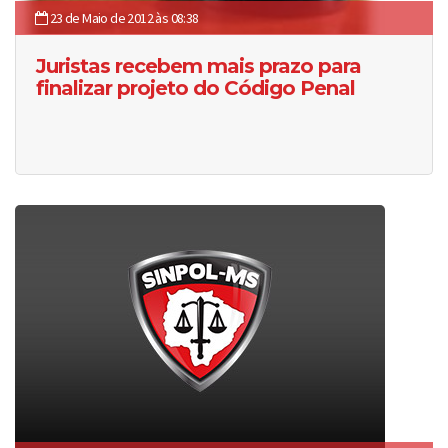
23 de Maio de 2012 às 08:38
Juristas recebem mais prazo para
finalizar projeto do Código Penal