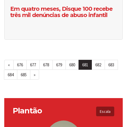
Em quatro meses, Disque 100 recebe
três mil denúncias de abuso infantil
«
676
677
678
679
680
681
682
683
684
685
»
Plantão
Escala