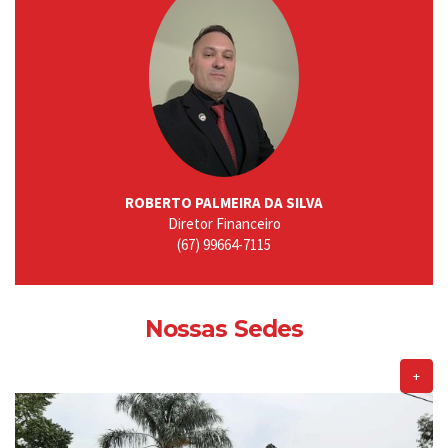
ROBERTO PALMEIRA DA SILVA
Diretor Financeiro
(67) 99664-7115
Nossas Sedes
+