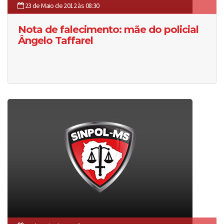
23 de Maio de 2012 às 08:30
Nota de falecimento: mãe do policial
Ângelo Taffarel