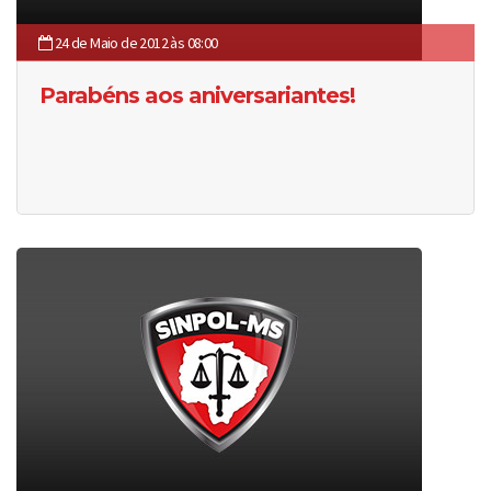
24 de Maio de 2012 às 08:00
Parabéns aos aniversariantes!