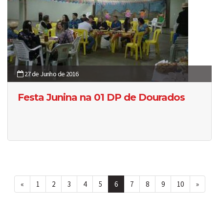
27 de Junho de 2016
Festa Junina na 01 DP de Dourados
«
1
2
3
4
5
6
7
8
9
10
»