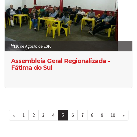
10 de Agosto de 2016
Assembleia Geral Regionalizada -
Fátima do Sul
«
1
2
3
4
5
6
7
8
9
10
»