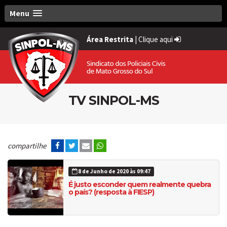
Menu
Área Restrita
|
Clique aqui
TV SINPOL-MS
compartilhe
8 de Junho de 2020 às 09:47
É justo esconder quem realmente quebra
o país? (resposta à FIESP)