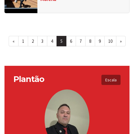
«
1
2
3
4
5
6
7
8
9
10
»
Plantão
Escala