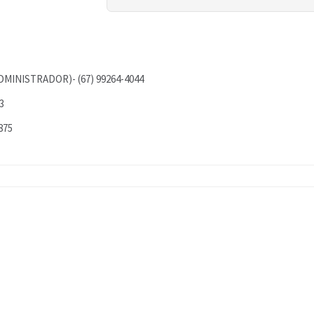
INISTRADOR)- (67) 99264-4044
3
875