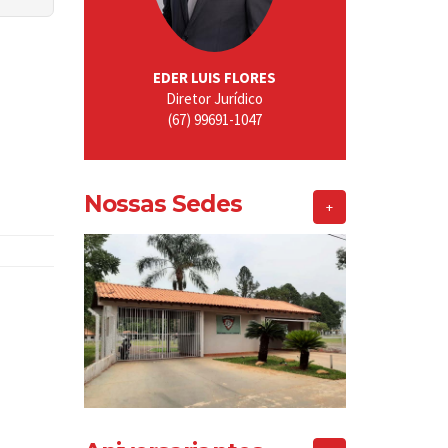
EDER LUIS FLORES
Diretor Jurídico
(67) 99691-1047
Nossas Sedes
+