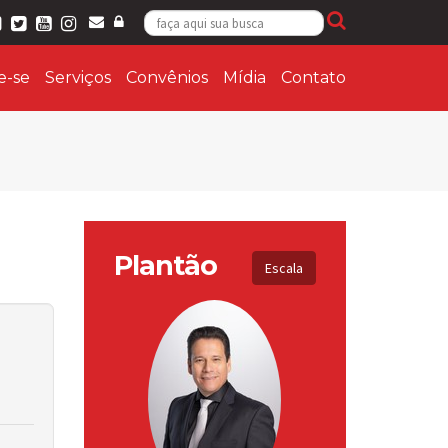
ie-se
Serviços
Convênios
Mídia
Contato
Plantão
Escala