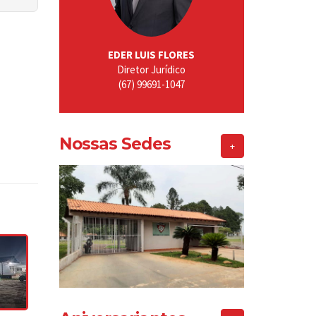
EDER LUIS FLORES
Diretor Jurídico
(67) 99691-1047
Nossas Sedes
+