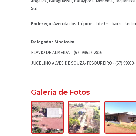
Angélica, Bataguassu, Batayporã, Ivinhema, Taquaruss
Sul.
Endereço:
Avenida dos Trópicos, lote 06 - bairro Jardim
Delegados Sindicais:
FLAVIO DE ALMEIDA - (67) 99617-2826
JUCELINO ALVES DE SOUZA/TESOUREIRO - (67) 99953
Galeria de Fotos