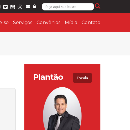
ie-se
Serviços
Convênios
Mídia
Contato
Plantão
Escala