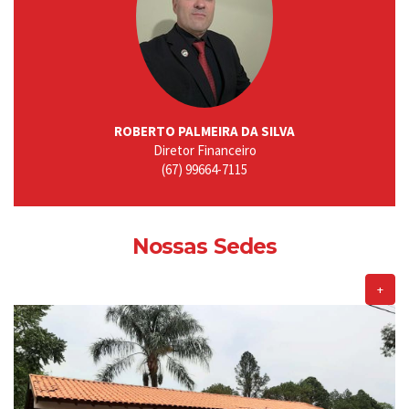
ROBERTO PALMEIRA DA SILVA
Diretor Financeiro
(67) 99664-7115
Nossas Sedes
+