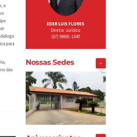
, a
vo
ipe
EDER LUIS FLORES
har
Diretor Jurídico
diálogo.
(67) 99691-1047
ica para
Nossas Sedes
ia,
+
rno das