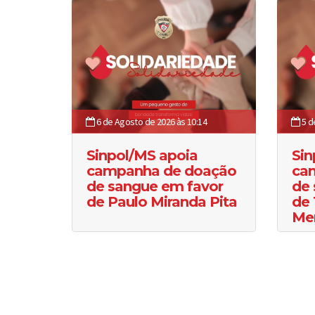
6 de Agosto de 2026 às 10:14
5 d
Sinpol/MS apoia
Sin
campanha de doação
ca
de sangue em favor
de 
de Paulo Miranda Pita
de 
Me