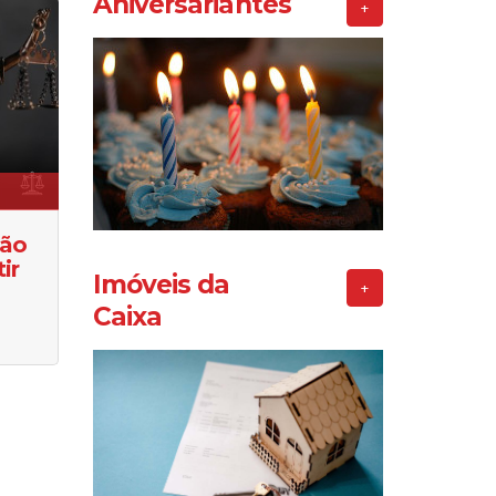
Aniversariantes
+
ção
ir
Imóveis da
+
Caixa