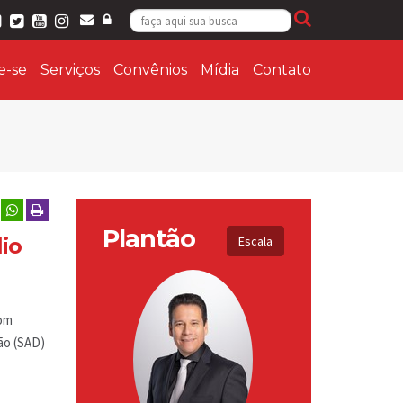
ie-se
Serviços
Convênios
Mídia
Contato
Plantão
io
Escala
com
ão (SAD)