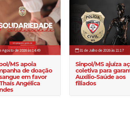
e Agosto de 2026 às 14:49
31 de Julho de 2026 às 21:17
pol/MS apoia
Sinpol/MS ajuíza a
mpanha de doação
coletiva para garant
sangue em favor
Auxílio-Saúde aos
Thaís Angélica
filiados
ndes