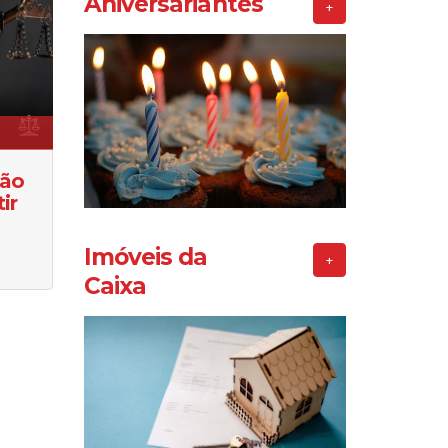
Aniversariantes
+
ção
ir
Imóveis da
+
Caixa