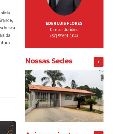
olícia
Grande,
EDER LUIS FLORES
iva busca
Diretor Jurídico
ais da
(67) 99691-1047
futuro
Nossas Sedes
+