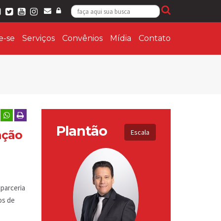
ie-se
Serviços
Convênios
Mídia
Contato
Plantão
ação
Escala
 parceria
os de