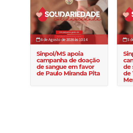
6 de Agosto de 2026 às 10:14
5 d
Sinpol/MS apoia
Sin
campanha de doação
ca
de sangue em favor
de 
de Paulo Miranda Pita
de 
Me