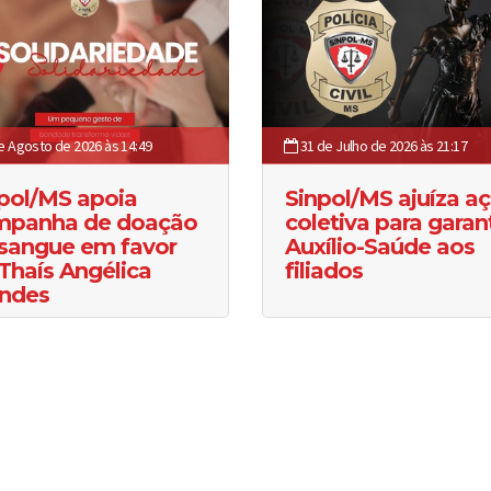
e Agosto de 2026 às 14:49
31 de Julho de 2026 às 21:17
pol/MS apoia
Sinpol/MS ajuíza a
mpanha de doação
coletiva para garant
sangue em favor
Auxílio-Saúde aos
Thaís Angélica
filiados
ndes