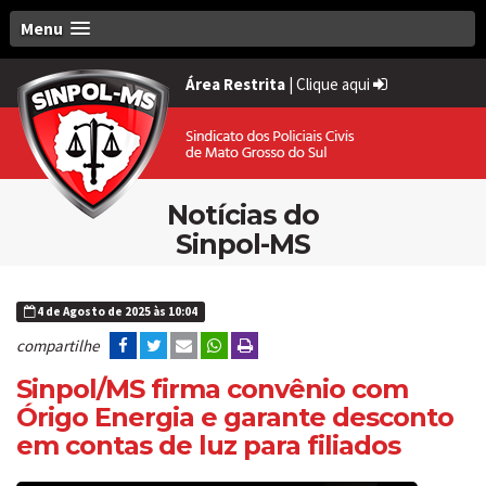
Menu
Área Restrita
|
Clique aqui
Notícias do
Sinpol-MS
4 de Agosto de 2025 às 10:04
compartilhe
Sinpol/MS firma convênio com
Órigo Energia e garante desconto
em contas de luz para filiados