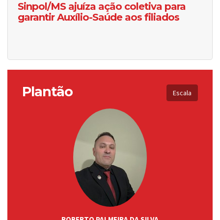
Sinpol/MS ajuíza ação coletiva para
garantir Auxílio-Saúde aos filiados
Plantão
Escala
ROBERTO PALMEIRA DA SILVA