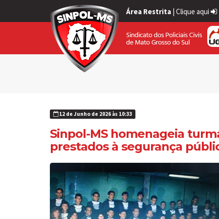
Área Restrita
|
Clique aqui
12 de Junho de 2026 às 10:33
Sinpol-MS homenageia turma 
prestados à segurança públi