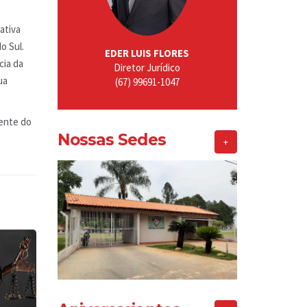
ativa
o Sul.
EDER LUIS FLORES
cia da
Diretor Jurídico
ua
(67) 99691-1047
dente do
Nossas Sedes
+