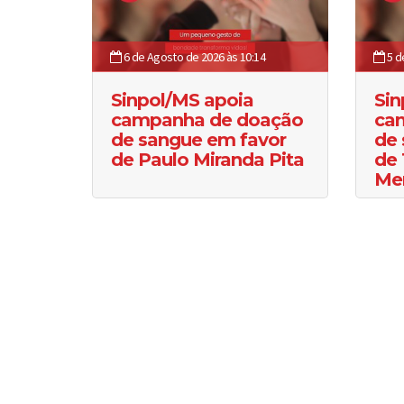
6 de Agosto de 2026 às 10:14
5 d
Sinpol/MS apoia
Sin
campanha de doação
ca
de sangue em favor
de 
de Paulo Miranda Pita
de 
Me