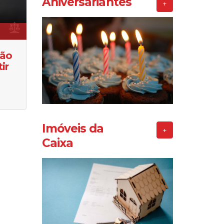
Aniversariantes
+
ção
ir
Imóveis da
+
Caixa