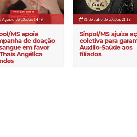
e Agosto de 2026 às 14:49
31 de Julho de 2026 às 21:17
pol/MS apoia
Sinpol/MS ajuíza a
mpanha de doação
coletiva para garant
sangue em favor
Auxílio-Saúde aos
Thaís Angélica
filiados
ndes