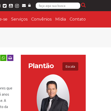
ie-se
Serviços
Convênios
Mídia
Contato
Plantão
Escala
ores que
5 anos
e. A
to da