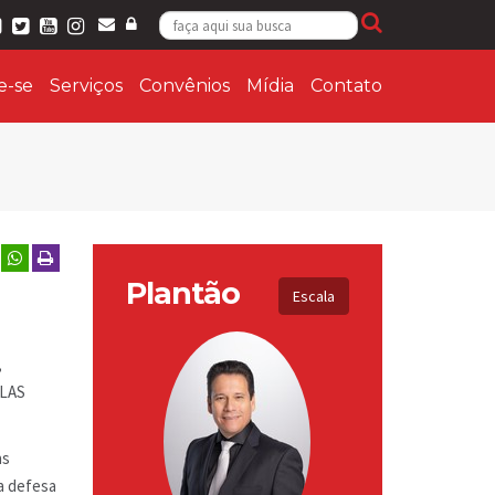
ie-se
Serviços
Convênios
Mídia
Contato
Plantão
Escala
,
GLAS
as
na defesa