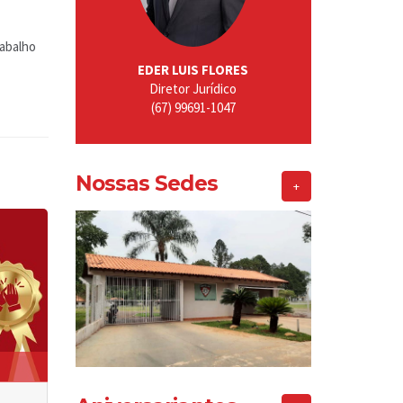
rabalho
EDER LUIS FLORES
Diretor Jurídico
(67) 99691-1047
Nossas Sedes
+