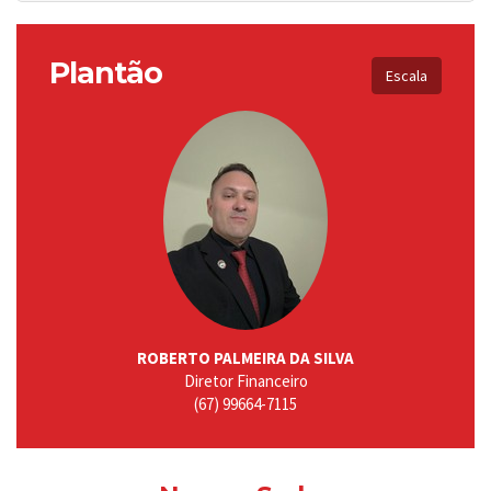
Plantão
Escala
ROBERTO PALMEIRA DA SILVA
Diretor Financeiro
(67) 99664-7115