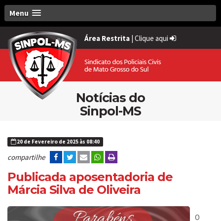
Menu
Área Restrita
|
Clique aqui
Notícias do
Sinpol-MS
20 de Fevereiro de 2025 às 08:40
compartilhe
Publicada aposentadoria de
Márcia Silva de Oliveira
O