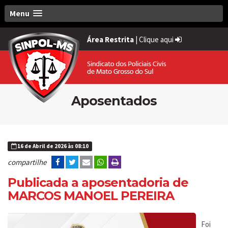
Menu
Área Restrita
|
Clique aqui
Aposentados
16 de Abril de 2026 às 08:10
compartilhe
Publicada a aposentadoria de
MARCOS MANOEL PEREIRA
Foi