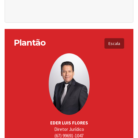
Plantão
Escala
EDER LUIS FLORES
Diretor Jurídico
(67) 99691-1047