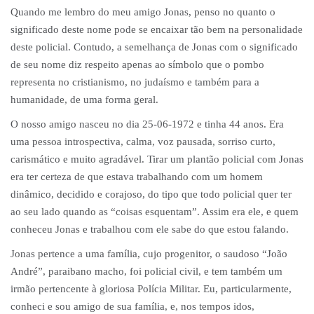
Quando me lembro do meu amigo Jonas, penso no quanto o
significado deste nome pode se encaixar tão bem na personalidade
deste policial. Contudo, a semelhança de Jonas com o significado
de seu nome diz respeito apenas ao símbolo que o pombo
representa no cristianismo, no judaísmo e também para a
humanidade, de uma forma geral.
O nosso amigo nasceu no dia 25-06-1972 e tinha 44 anos. Era
uma pessoa introspectiva, calma, voz pausada, sorriso curto,
carismático e muito agradável. Tirar um plantão policial com Jonas
era ter certeza de que estava trabalhando com um homem
dinâmico, decidido e corajoso, do tipo que todo policial quer ter
ao seu lado quando as “coisas esquentam”. Assim era ele, e quem
conheceu Jonas e trabalhou com ele sabe do que estou falando.
Jonas pertence a uma família, cujo progenitor, o saudoso “João
André”, paraibano macho, foi policial civil, e tem também um
irmão pertencente à gloriosa Polícia Militar. Eu, particularmente,
conheci e sou amigo de sua família, e, nos tempos idos,