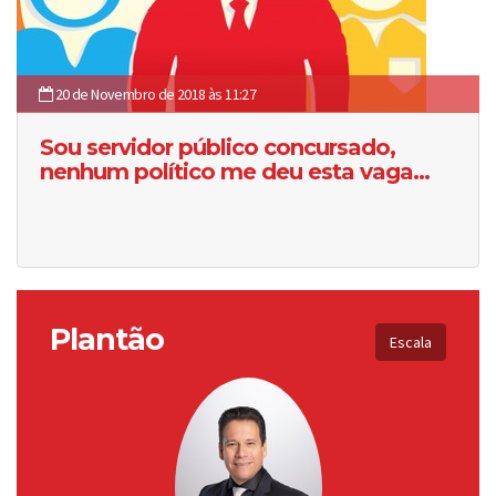
20 de Novembro de 2018 às 11:27
Sou servidor público concursado,
nenhum político me deu esta vaga...
Plantão
Escala