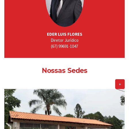
EDER LUIS FLORES
Diretor Jurídico
(67) 99691-1047
Nossas Sedes
+