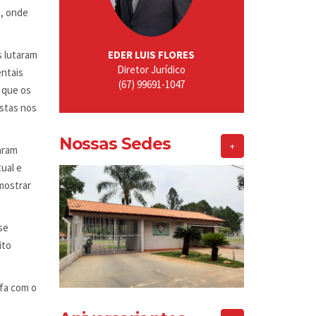
s, onde
s lutaram
EDER LUIS FLORES
Diretor Jurídico
entais
(67) 99691-1047
o que os
stas nos
Nossas Sedes
+
aram
ual e
 mostrar
se
ito
efa com o