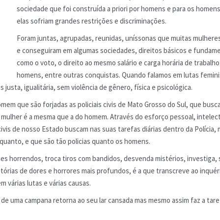
sociedade que foi construída a priori por homens e para os homen
elas sofriam grandes restrições e discriminações.
Foram juntas, agrupadas, reunidas, uníssonas que muitas mulhere
e conseguiram em algumas sociedades, direitos básicos e fundam
como o voto, o direito ao mesmo salário e carga horária de trabalh
homens, entre outras conquistas. Quando falamos em lutas femini
sta, igualitária, sem violência de gênero, física e psicológica.
omem que são forjadas as policiais civis de Mato Grosso do Sul, que busc
 mulher é a mesma que a do homem. Através do esforço pessoal, intelect
civis de nosso Estado buscam nas suas tarefas diárias dentro da Polícia,
quanto, e que são tão policias quanto os homens.
imes horrendos, troca tiros com bandidos, desvenda mistérios, investiga, 
istórias de dores e horrores mais profundos, é a que transcreve ao inquér
tem várias lutas e várias causas.
s de uma campana retorna ao seu lar cansada mas mesmo assim faz a tar