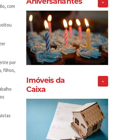
Aniversariantes
+
dio, com
 voltou
zer
mente por
 filhos,
Imóveis da
+
Caixa
abalho
 os
uistas