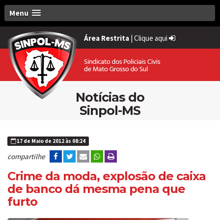
Menu
Área Restrita
|
Clique aqui
Notícias do
Sinpol-MS
17 de Maio de 2012 às 08:24
compartilhe
Crime da moda, explosão de caixa
de banco dá mesma pena que
furto