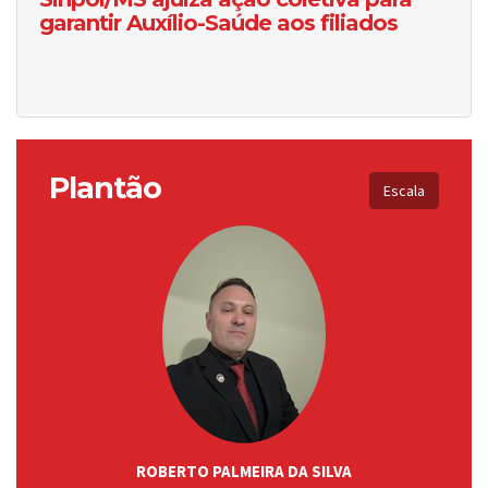
garantir Auxílio-Saúde aos filiados
Plantão
Escala
ROBERTO PALMEIRA DA SILVA