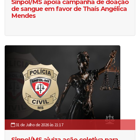
Sinpol/MS apoia campanha de doação
de sangue em favor de Thaís Angélica
Mendes
31 de Julho de 2026 às 21:17
Sinpol/MS ajuíza ação coletiva para