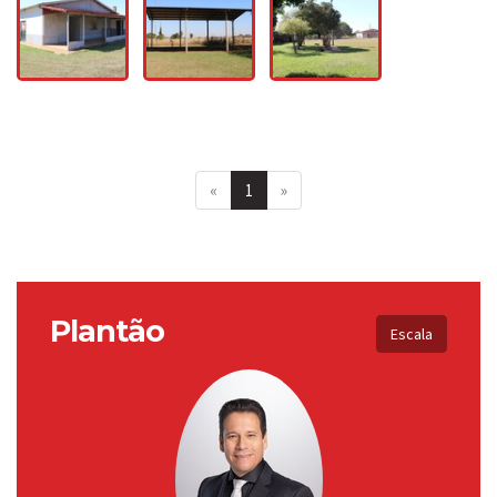
«
1
»
Plantão
Escala