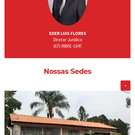
EDER LUIS FLORES
Diretor Jurídico
(67) 99691-1047
Nossas Sedes
+