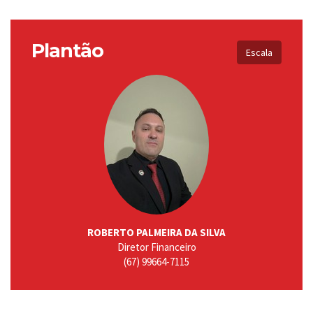
Plantão
Escala
ROBERTO PALMEIRA DA SILVA
Diretor Financeiro
(67) 99664-7115