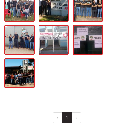
«
1
»